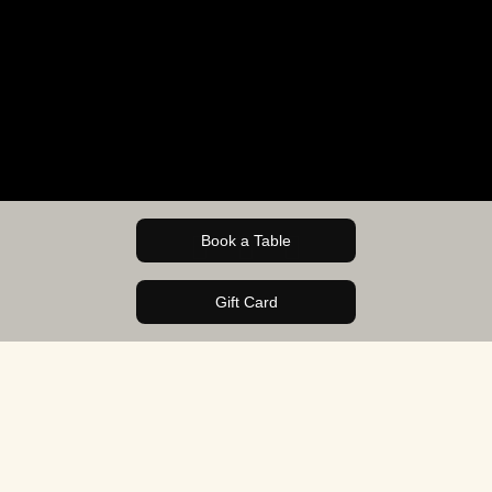
Book a Table
Gift Card
OVER BAR BAARSCH
Café Restaurant Bar Baarsch is het